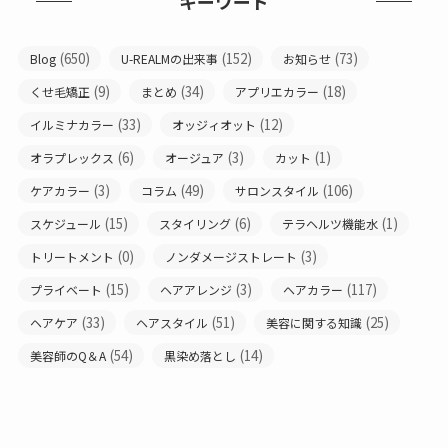
キーワード
(650)
(152)
(73)
Blog
U-REALMの出来事
お知らせ
(9)
(34)
(18)
くせ毛矯正
まとめ
アプリエカラー
(33)
(12)
イルミナカラー
オッジィオット
(6)
(3)
(1)
オラプレックス
オージュア
カット
(3)
(49)
(106)
ケアカラー
コラム
サロンスタイル
(15)
(6)
(1)
スケジュール
スタイリング
テラヘルツ機能水
(0)
(3)
トリートメント
ノンダメージストレート
(15)
(3)
(117)
プライベート
ヘアアレンジ
ヘアカラー
(33)
(51)
(25)
ヘアケア
ヘアスタイル
美容に関する知識
(54)
(14)
美容師のQ＆A
黒染め落とし