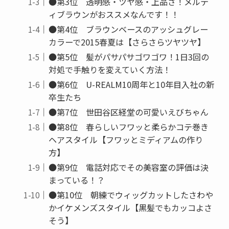
●第3位 透明感・ツヤ感・上品さ！メルテ
ィブラウンがおススメなんです！！
●第4位 ブラウンベースのアッシュグレー
カラーで2015春夏は【さらさらツヤツヤ】
●第5位 髪がパサパサゴワゴワ！1日3回の
対処で手触りを変えていく方法！
●第6位 U-REALM10周年と10年目入社の新
卒生たち
●第7位 世田谷区経堂の可愛いえびちゃん
●第8位 春らしいフワッと柔らかコテ巻き
ヘアスタイル【フワッとミディアムの作り
方】
●第9位 電話対応でその美容室の評価は決
まっている！？
●第10位 朝練でウィッグカットしたさわや
かイケメンズスタイル【黒髪でもカッコよさ
そう】