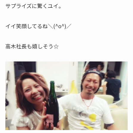
サプライズに驚くユイ。
イイ笑顔してるね＼(^o^)／
高木社長も嬉しそう☆