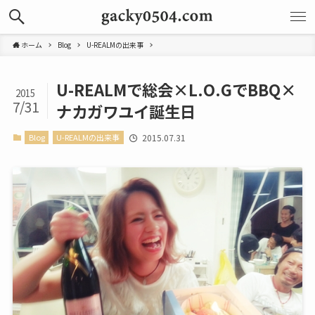
ホーム
Blog
U-REALMの出来事
U-REALMで総会×L.O.GでBBQ×
2015
7/31
ナカガワユイ誕生日
Blog
U-REALMの出来事
2015.07.31