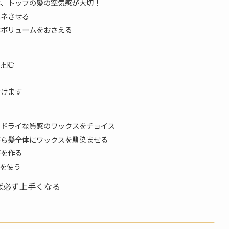
は、トップの髪の空気感が大切！
ハネさせる
はボリュームをおさえる
で掴む
付けます
とドライな質感のワックスをチョイス
がら髪全体にワックスを馴染ませる
びを作る
を使う
ば必ず上手くなる