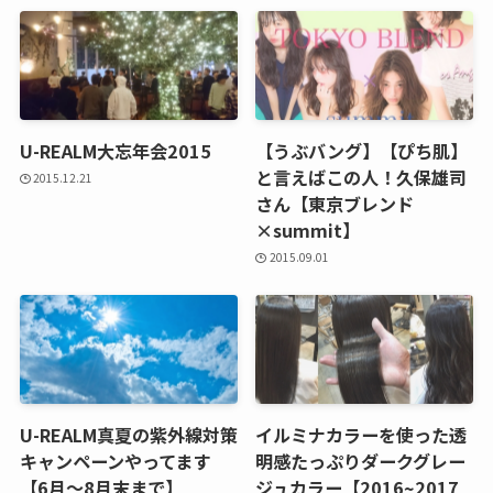
U-REALM大忘年会2015
【うぶバング】【ぴち肌】
と言えばこの人！久保雄司
2015.12.21
さん【東京ブレンド
×summit】
2015.09.01
U-REALM真夏の紫外線対策
イルミナカラーを使った透
キャンペーンやってます
明感たっぷりダークグレー
【6月～8月末まで】
ジュカラー【2016~2017