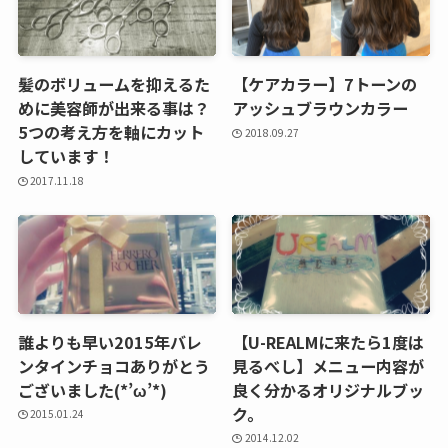
髪のボリュームを抑えるた
【ケアカラー】7トーンの
めに美容師が出来る事は？
アッシュブラウンカラー
5つの考え方を軸にカット
2018.09.27
しています！
2017.11.18
誰よりも早い2015年バレ
【U-REALMに来たら1度は
ンタインチョコありがとう
見るべし】メニュー内容が
ございました(*’ω’*)
良く分かるオリジナルブッ
ク。
2015.01.24
2014.12.02