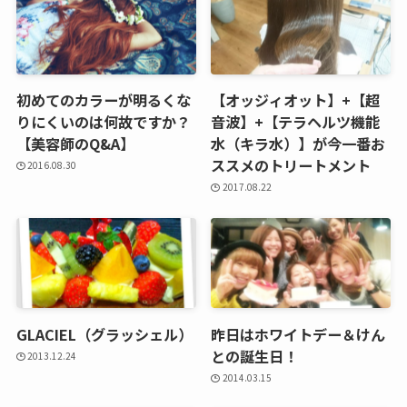
初めてのカラーが明るくな
【オッジィオット】+【超
りにくいのは何故ですか？
音波】+【テラヘルツ機能
【美容師のQ&A】
水（キラ水）】が今一番お
ススメのトリートメント
2016.08.30
2017.08.22
GLACIEL（グラッシェル）
昨日はホワイトデー＆けん
との誕生日！
2013.12.24
2014.03.15