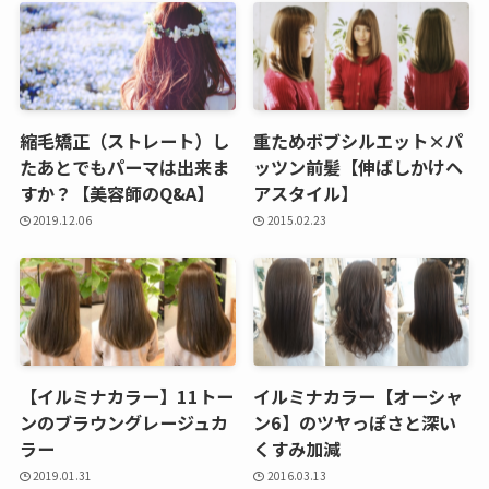
縮毛矯正（ストレート）し
重ためボブシルエット×パ
たあとでもパーマは出来ま
ッツン前髪【伸ばしかけヘ
すか？【美容師のQ&A】
アスタイル】
2019.12.06
2015.02.23
【イルミナカラー】11トー
イルミナカラー【オーシャ
ンのブラウングレージュカ
ン6】のツヤっぽさと深い
ラー
くすみ加減
2019.01.31
2016.03.13