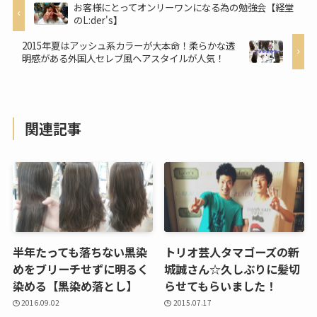
お客様にとってオンリーワンになる為の勉強会【経堂
のL:der's】
2015年夏はアッシュ系カラーが大本命！柔らかな透
明感がある外国人セレブ風ヘアスタイルが人気！
関連記事
半年たっても落ちない黒染
トリオ芸人タマゴーズの新
めをブリーチせずに明るく
城誠さん☆久しぶりに髪切
染める【黒染め落とし】
らせてもらいました！
2016.09.02
2015.07.17