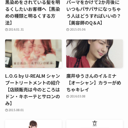
黒染めをされている髪を明
パーマをかけて2か月後に
るくしたいお客様へ【黒染
いつもパサパサになっちゃ
めの種類と明るくする方
う人はどうすればいいの？
法】
【美容師のQ＆A】
2016.01.31
2015.05.06
L.O.G by U-REALM シャン
廣井ゆうさんのイルミナ
プートリートメントの紹介
【オーシャン】カラーがめ
【店頭販売は今のところは
ちゃキレイ
ドン・キホーテとサロンの
2016.03.08
み】
2015.08.01