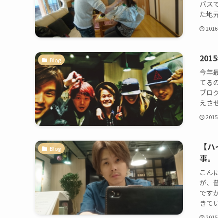
バス
た地元
2016
20
Blog
今年
てるの
ブロ
えさせ
2015
【ハ
Blog
事。
こん
が、
です
きてい
2015