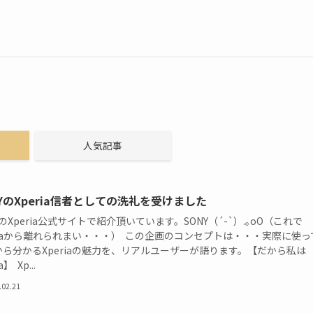
人気記事
NYのXperia信者としての洗礼を受けました
YのXperia公式サイトで紹介頂いています。SONY（´-`）.｡oO（これで
riaから離れられまい・・・） この企画のコンセプトは・・・実際に使っ
から分かるXperiaの魅力を、リアルユーザーが語ります。【だから私は
a】 Xp...
.02.21