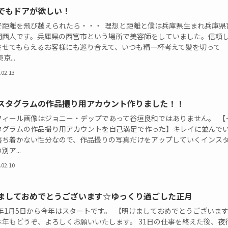
でもドアが欲しい！
で距離を飛び越えられたら・・・ 理想と距離と僕は兵庫県生まれ兵庫県
関西人です。兵庫県の西宮市という場所で美容師をしていました。信頼
させてもらえるお客様にも巡り合えて、いつも精一杯考えて髪を切って
京...
.02.13
スタグラムの作品撮り用アカウント作りました！！
フィール画像はジョニー・デップであって谷垣良和ではありません。 【
タグラムの作品撮り用アカウントを自己満足で作った】キレイに並んで
落ち着かない性分なので、作品撮りの写真だけをアップしていくインス
別ア...
.02.10
ましておめでとうございます☆ゆっくり過ごした正月
16年1月5日から今年はスタートです。 【明けましておめでとうございま
本年もどうぞ、よろしくお願いいたします。 31日の仕事を終えた後、夜