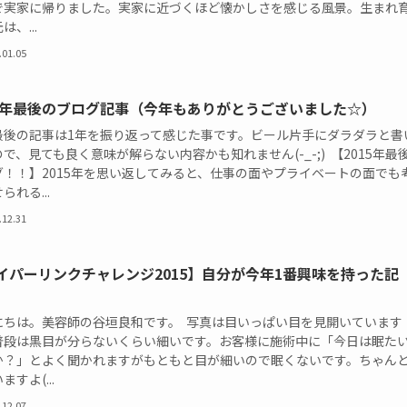
で実家に帰りました。実家に近づくほど懐かしさを感じる風景。生まれ
は、...
.01.05
15年最後のブログ記事（今年もありがとうございました☆）
最後の記事は1年を振り返って感じた事です。ビール片手にダラダラと書
で、見ても良く意味が解らない内容かも知れません(-_-;) 【2015年最
グ！！】2015年を思い返してみると、仕事の面やプライベートの面でも
られる...
.12.31
イパーリンクチャレンジ2015】自分が今年1番興味を持った記
にちは。美容師の谷垣良和です。 写真は目いっぱい目を見開いています
普段は黒目が分らないくらい細いです。お客様に施術中に「今日は眠た
か？」とよく聞かれますがもともと目が細いので眠くないです。ちゃん
ますよ(...
.12.07