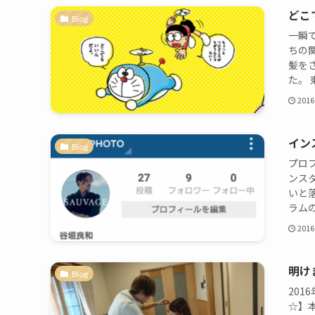
どこ
Blog
一瞬
ちの
髪を
た。 東
2016
イン
Blog
プロ
ンス
いと
ラムの
2016
明け
Blog
20
☆】