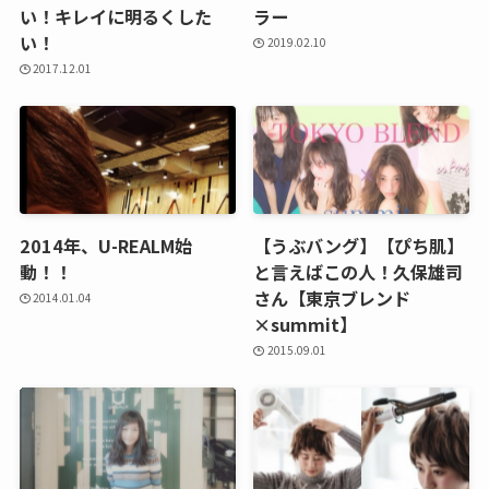
い！キレイに明るくした
ラー
い！
2019.02.10
2017.12.01
2014年、U-REALM始
【うぶバング】【ぴち肌】
動！！
と言えばこの人！久保雄司
さん【東京ブレンド
2014.01.04
×summit】
2015.09.01