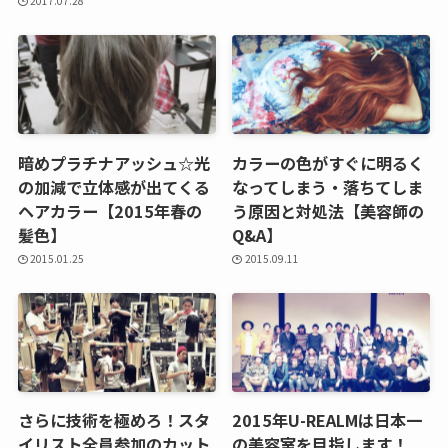
2017.07.28
暗めプラチナアッシュ☆光
カラーの色がすぐに明るく
の加減で立体感が出てくる
なってしまう・落ちてしま
ヘアカラー【2015年春の
う原因と対処法【美容師の
髪色】
Q&A】
2015.01.25
2015.09.11
さらに技術を極めろ！スタ
2015年U-REALMは日本一
イリスト全員参加のカット
の美容室を目指します！