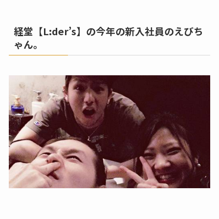
経堂【L:der’s】の今年の新入社員の
えびち
ゃん
。