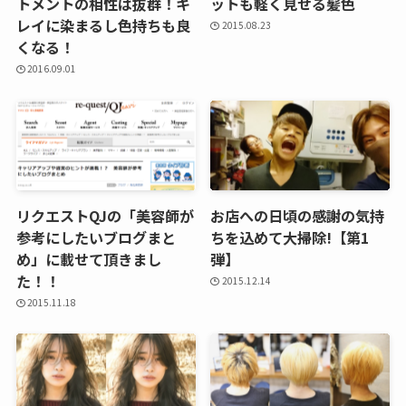
トメントの相性は抜群！キ
ットも軽く見せる髪色
レイに染まるし色持ちも良
2015.08.23
くなる！
2016.09.01
リクエストQJの「美容師が
お店への日頃の感謝の気持
参考にしたいブログまと
ちを込めて大掃除!【第1
め」に載せて頂きまし
弾】
た！！
2015.12.14
2015.11.18