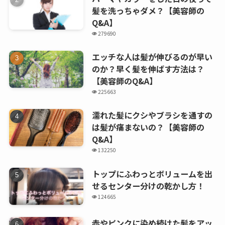
髪を洗っちゃダメ？【美容師の
Q&A】
279690
エッチな人は髪が伸びるのが早い
のか？早く髪を伸ばす方法は？
【美容師のQ&A】
225663
濡れた髪にクシやブラシを通すの
は髪が痛まないの？【美容師の
Q&A】
132250
トップにふわっとボリュームを出
せるセンター分けの乾かし方！
124665
赤やピンクに染め続けた髪をアッ