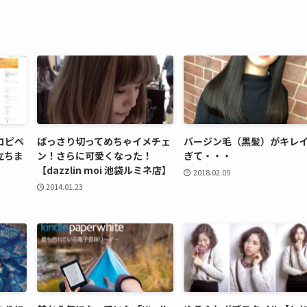
コピペ
ばっさり切ってめちゃイメチェ
バージン毛（黒髪）がキレ
立ちま
ン！さらに可愛くなった！
ぎて・・・
【dazzlin moi 池袋ルミネ店】
2018.02.09
2014.01.23