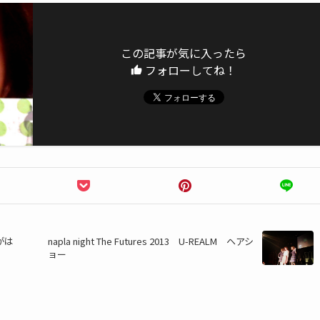
この記事が気に入ったら
フォローしてね！
がは
napla night The Futures 2013 U-REALM ヘアシ
）
ョー