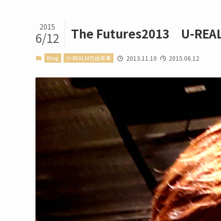
2015
The Futures2013 U
6/12
Blog
U-REALMの出来事
2013.11.10
2015.06.12