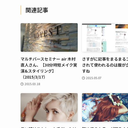
関連記事
マルチバースセミナー air 木村
さすがに記事をまるまる
直人さん、【30分時短メイク実
されて使われるのは腹が
演&スタイリング】
すね
（2015/3/17）
2015.05.07
2015.03.18