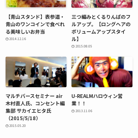
【青山スタンド】表参道・
三つ編みとくるりんぱのフ
青山のワンコインで食べれ
ルアップ。【ロングヘアの
る美味しいお弁当
ボリュームアップスタイ
ル】
2014.12.16
2015.08.05
マルチバースセミナー air
U-REALMハロウィン営
木村直人氏、コンセント編
業！！
集部 サカイエヒタ氏
2013.11.06
（2015/5/18）
2015.05.20