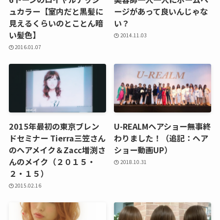
ュカラー【室内だと黒髪に
ージがあって良いんじゃな
見えるくらいのとことん暗
い？
い髪色】
2014.11.03
2016.01.07
2015年最初の東京ブレン
U-REALMヘアショー無事終
ドセミナー Tierra三笠さん
わりました！（追記：ヘア
のヘアメイク＆Zacc増渕さ
ショー動画UP）
んのメイク（２０１５・
2018.10.31
２・１５）
2015.02.16