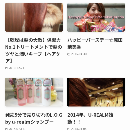
【乾燥は髪の大敵】保湿力
ハッピーバースデー☆原田
No.1トリートメントで髪の
茉美香
ツヤと潤いキープ【ヘアケ
2015.04.30
ア】
2013.12.21
発売5分で売り切れのL.O.G
2014年、U-REALM始
by u-realmシャンプー
動！！
2015.07.16
2014.01.04