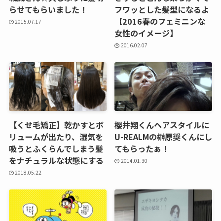
らせてもらいました！
フワッとした髪型になるよ
【2016春のフェミニンな
2015.07.17
女性のイメージ】
2016.02.07
【くせ毛矯正】乾かすとボ
櫻井翔くんヘアスタイルに
リュームが出たり、湿気を
U-REALMの榊原奨くんにし
吸うとふくらんでしまう髪
てもらったぁ！
をナチュラルな状態にする
2014.01.30
2018.05.22