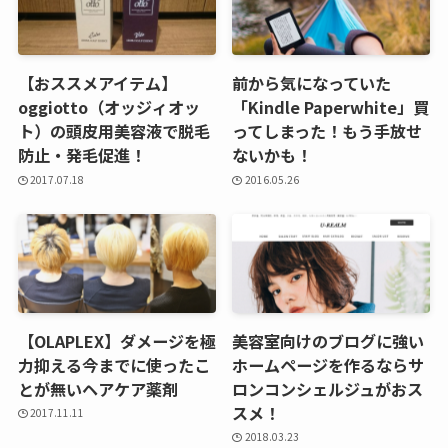
【おススメアイテム】
前から気になっていた
oggiotto（オッジィオッ
「Kindle Paperwhite」買
ト）の頭皮用美容液で脱毛
ってしまった！もう手放せ
防止・発毛促進！
ないかも！
2017.07.18
2016.05.26
【OLAPLEX】ダメージを極
美容室向けのブログに強い
力抑える今までに使ったこ
ホームページを作るならサ
とが無いヘアケア薬剤
ロンコンシェルジュがおス
スメ！
2017.11.11
2018.03.23