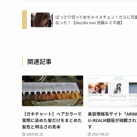
ばっさり切ってめちゃイメチェン！さらに可
なった！【dazzlin moi 池袋ルミネ店】
関連記事
【ガキチャート】ヘアカラーで
美容情報系サイト「ARIN
実際に染めた髪だけをまとめた
U-REALM銀座が掲載さ
髪色と明るさの見本
す
2019.02.15
2017.09.23