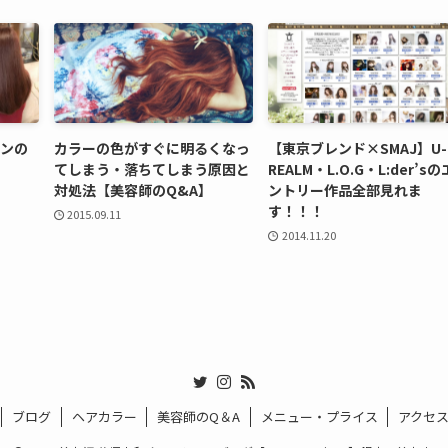
ーンの
カラーの色がすぐに明るくなっ
【東京ブレンド×SMAJ】U-
てしまう・落ちてしまう原因と
REALM・L.O.G・L:der’sの
対処法【美容師のQ&A】
ントリー作品全部見れま
す！！！
2015.09.11
2014.11.20
ブログ
ヘアカラー
美容師のQ＆A
メニュー・プライス
アクセ