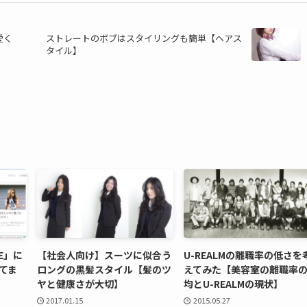
愛く
ストレートのボブはスタイリングも簡単【ヘアス
タイル】
E」に
【社会人向け】スーツに似合う
U-REALMの離職率の低さを
れてま
ロングの黒髪スタイル【髪のツ
えてみた【美容室の離職率
ヤと健康さが大切】
均とU-REALMの現状】
2017.01.15
2015.05.27