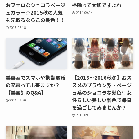
おフェロなショコラベージ
掃除って大切ですよね
ュカラー☆2015秋の人気
2014.09.14
を先取るならこの髪色！！
2015.06.18
美容室でスマホや携帯電話
【2015～2016秋冬】おス
の充電って出来ますか？
スメのブラウン系・ベージ
【美容師のQ&A】
ュ系のショコラな髪色♡女
性らしい美しい髪色で毎日
2015.07.30
を過ごしてみませんか？
2015.09.13