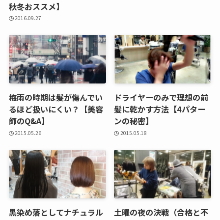
秋冬おススメ】
2016.09.27
梅雨の時期は髪が傷んでい
ドライヤーのみで理想の前
るほど扱いにくい？【美容
髪に乾かす方法【4パター
師のQ&A】
ンの秘密】
2015.05.26
2015.05.18
黒染め落としてナチュラル
土曜の夜の決戦（合格と不