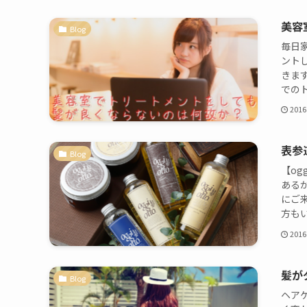
美容
Blog
毎日
ント
きま
でのト
2016
表参
Blog
【og
ある
にご
方もい
2016
髪が
Blog
ヘア