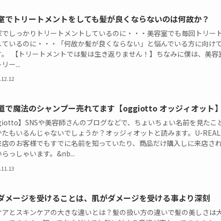
室でトリートメントをしても髪が良くならないのは何故か？
家でしっかりトリートメントしているのに・・・美容室でも毎回トリー
しているのに・・・「何故か髪が良くならない」と悩んでいる方に向け
す。 【トリートメントでは髪は生き返りません！】ちなみに僕は、美容
リー...
.12.12
道で魔法のシャンプー売れてます【oggiotto オッジィオット
giotto】SNSや美容師さんのブログなどで、ちょいちょい名前を見たこ
かたもいるんじゃないでしょうか？オッジィオットと読みます。U-REAL
来店のお客様でもすでに名前を知っていたり、商品だけ購入しに来店さ
らっしゃいます。&nb...
.11.13
ダメージを受けることは、肌がダメージを受ける事より深刻
ケアとスキンケアの大きな違いとは？髪の扱い方の違いで髪の美しさは