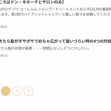
ころはドン・キホーテとサロンのみ】
のログ バイ ユーレルム シャンプートリートメントをU-REALMの美容
します。第3世代ハイブリットシャンプーと優しい香りを体験してくださ
.08.01
きたら髪がボサボサでめちゃ広がって扱いづらい時の4つの対
きたら髪の状態が最悪・・・時間もないしどうにかしたい。
.06.12
2
3
4