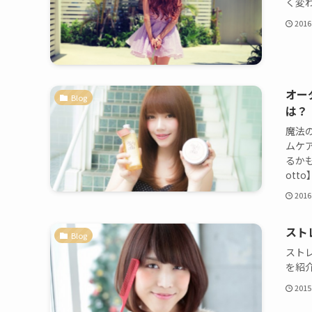
く変
2016
オー
Blog
は？
魔法の
ムケ
るか
ott
2016
スト
Blog
スト
を紹
2015