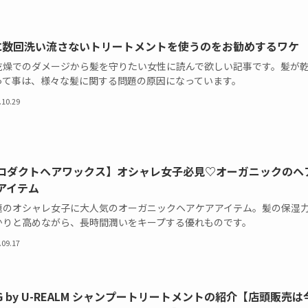
に数回洗い流さないトリートメントを使うのをお勧めするワケ
乾燥でのダメージから髪を守りたい女性に読んで欲しい記事です。髪が
って事は、様々な髪に関する問題の原因になっています。
.10.29
ロダクトヘアワックス】オシャレ女子必見♡オーガニックのヘ
アイテム
題のオシャレ女子に大人気のオーガニックヘアケアアイテム。髪の保湿
かりと高めながら、長時間潤いをキープする優れものです。
.09.17
.G by U-REALM シャンプートリートメントの紹介【店頭販売は