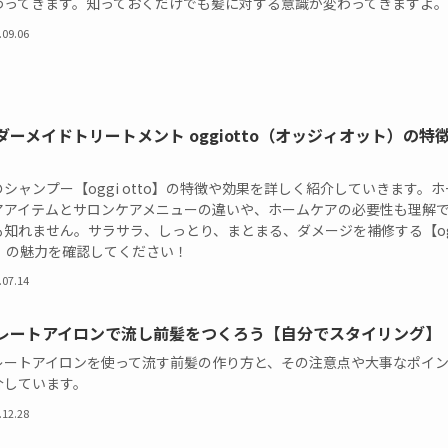
わってきます。知っておくだけでも髪に対する意識が変わってきますよ。
.09.06
ダーメイドトリートメント oggiotto（オッジィオット）の特
シャンプー【oggi otto】の特徴や効果を詳しく紹介していきます。ホ
アアイテムとサロンケアメニューの違いや、ホームケアの必要性も理解
も知れません。サラサラ、しっとり、まとまる、ダメージを補修する【og
o】の魅力を確認してください！
.07.14
レートアイロンで流し前髪をつくろう【自分でスタイリング】
レートアイロンを使って流す前髪の作り方と、その注意点や大事なポイ
介しています。
.12.28