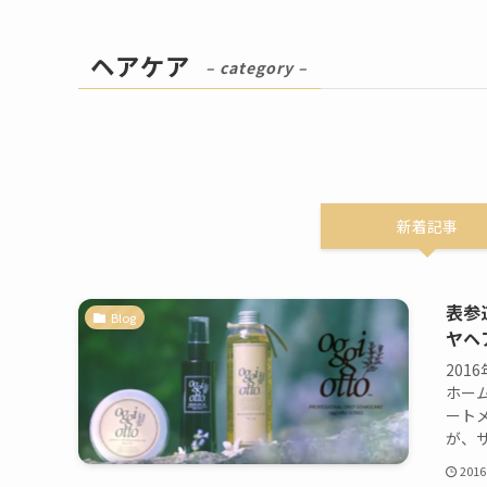
ヘアケア
– category –
新着記事
表参
Blog
ヤヘ
201
ホーム
ートメ
が、サ
2016